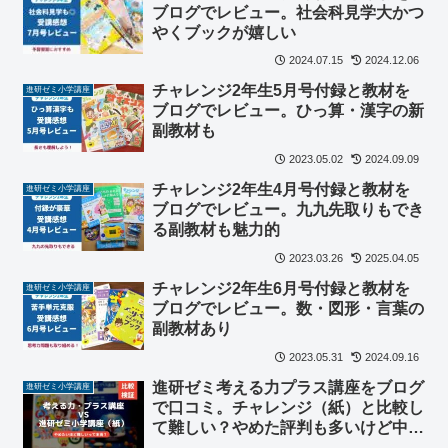
ブログでレビュー。社会科見学大かつ
やくブックが嬉しい
2024.07.15
2024.12.06
チャレンジ2年生5月号付録と教材を
進研ゼミ小学講座
ブログでレビュー。ひっ算・漢字の新
副教材も
2023.05.02
2024.09.09
チャレンジ2年生4月号付録と教材を
進研ゼミ小学講座
ブログでレビュー。九九先取りもでき
る副教材も魅力的
2023.03.26
2025.04.05
チャレンジ2年生6月号付録と教材を
進研ゼミ小学講座
ブログでレビュー。数・図形・言葉の
副教材あり
2023.05.31
2024.09.16
進研ゼミ考える力プラス講座をブログ
進研ゼミ小学講座
で口コミ。チャレンジ（紙）と比較し
て難しい？やめた評判も多いけど中学
受験しない子でもできる？