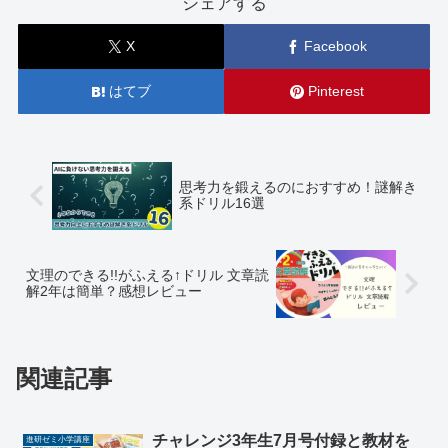
シェアする
X
Facebook
はてブ
Pinterest
思考力を鍛えるのにおすすめ！謎解き
系ドリル16選
文理のできる!!がふえる↑ドリル 文章読
解2年は簡単？感想レビュー
関連記事
チャレンジ3年生7月号付録と教材を
進研ゼミ小学講座