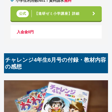
小学生利用数No1！資料請求
無料
【進研ゼミ小学講座】詳細
公式
入会金0円
チャレンジ4年生6月号の付録・教材内容
の感想