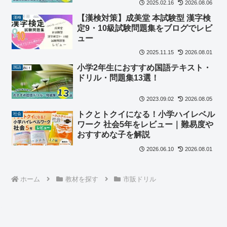
2025.02.16
2026.08.06
【漢検対策】成美堂 本試験型 漢字検
漢検
定9・10級試験問題集をブログでレビ
ュー
2025.11.15
2026.08.01
小学2年生におすすめ国語テキスト・
国語
ドリル・問題集13選！
2023.09.02
2026.08.05
トクとトクイになる！小学ハイレベル
社会
ワーク 社会5年をレビュー｜難易度や
おすすめな子を解説
2026.06.10
2026.08.01
ホーム
教材を探す
市販ドリル