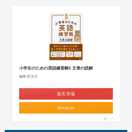
小学生のための英語練習帳5 文章の読解
編集:旺文社
＼楽天ポイント4倍セール！／
楽天市場
Amazon
ポチップ