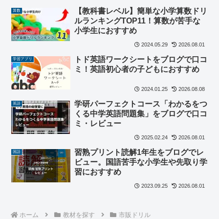
【教科書レベル】簡単な小学算数ドリ
算数
ルランキングTOP11！算数が苦手な
小学生におすすめ
2024.05.29
2026.08.01
トド英語ワークシートをブログで口コ
学習アプリ
ミ！英語初心者の子どもにおすすめ
2024.01.25
2026.08.08
学研パーフェクトコース「わかるをつ
英語
くる中学英語問題集」をブログで口コ
ミ・レビュー
2025.02.24
2026.08.01
習熟プリント読解1年生をブログでレ
国語
ビュー。国語苦手な小学生や先取り学
習におすすめ
2023.09.25
2026.08.01
ホーム
教材を探す
市販ドリル