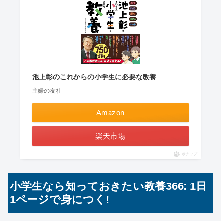
池上彰のこれからの小学生に必要な教養
主婦の友社
Amazon
楽天市場
ポチップ
小学生なら知っておきたい教養366: 1日
1ページで身につく!