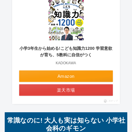
小学3年生から始める!こども知識力1200 学習意欲
が育ち、5教科に自信がつく
KADOKAWA
Amazon
楽天市場
ポチップ
常識なのに! 大人も実は知らない 小学社
会科のギモン