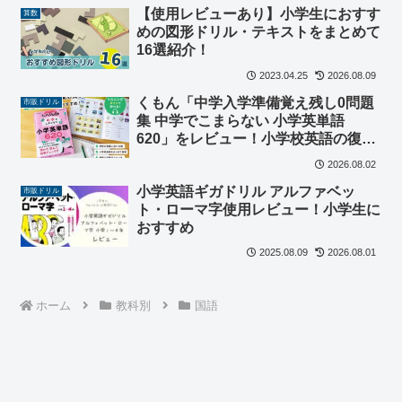
【使用レビューあり】小学生におすす
算数
めの図形ドリル・テキストをまとめて
16選紹介！
2023.04.25
2026.08.09
くもん「中学入学準備覚え残し0問題
市販ドリル
集 中学でこまらない 小学英単語
620」をレビュー！小学校英語の復習
におすすめ
2026.08.02
小学英語ギガドリル アルファベッ
市販ドリル
ト・ローマ字使用レビュー！小学生に
おすすめ
2025.08.09
2026.08.01
ホーム
教科別
国語