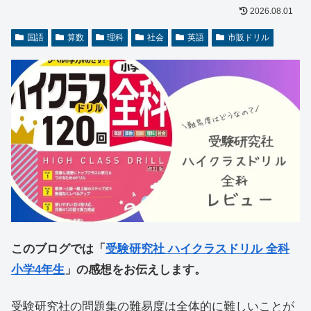
2026.08.01
国語
算数
理科
社会
英語
市販ドリル
このブログでは「
受験研究社 ハイクラスドリル 全科
小学4年生
」の感想をお伝えします。
受験研究社の問題集の難易度は全体的に難しいことが