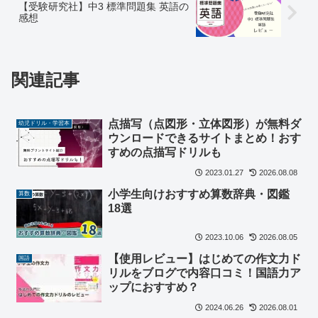
【受験研究社】中3 標準問題集 英語の
感想
関連記事
点描写（点図形・立体図形）が無料ダ
幼児ドリル・学習本
ウンロードできるサイトまとめ！おす
すめの点描写ドリルも
2023.01.27
2026.08.08
小学生向けおすすめ算数辞典・図鑑
算数
18選
2023.10.06
2026.08.05
【使用レビュー】はじめての作文力ド
国語
リルをブログで内容口コミ！国語力ア
ップにおすすめ？
2024.06.26
2026.08.01