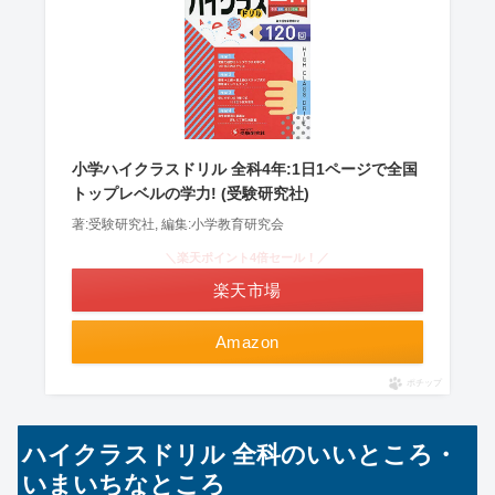
小学ハイクラスドリル 全科4年:1日1ページで全国
トップレベルの学力! (受験研究社)
著:受験研究社, 編集:小学教育研究会
＼楽天ポイント4倍セール！／
楽天市場
Amazon
ポチップ
ハイクラスドリル 全科のいいところ・
いまいちなところ