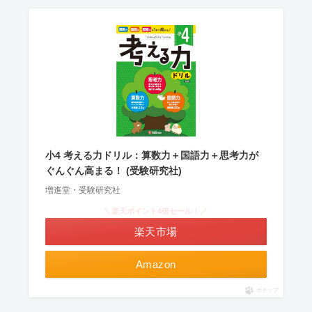
小4 考える力ドリル：算数力＋国語力＋思考力が
ぐんぐん高まる！ (受験研究社)
増進堂・受験研究社
＼楽天ポイント4倍セール！／
楽天市場
Amazon
ポチップ