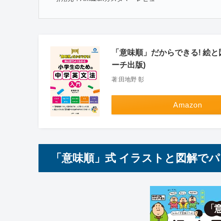
「意味順」だからできる! 絵と
ーチ出版)
著:田地野 彰
Amazon
「意味順」式 イラストと図解でパ