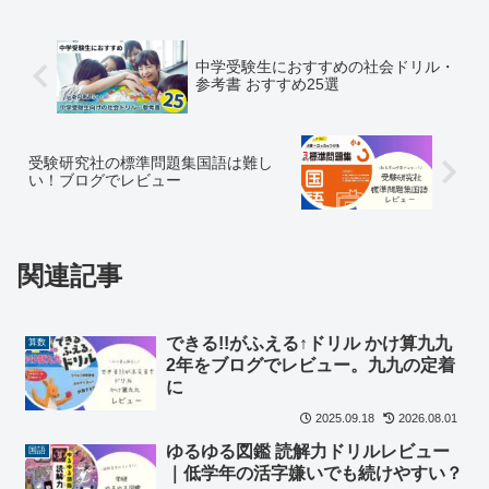
中学受験生におすすめの社会ドリル・
参考書 おすすめ25選
受験研究社の標準問題集国語は難し
い！ブログでレビュー
関連記事
できる!!がふえる↑ドリル かけ算九九
算数
2年をブログでレビュー。九九の定着
に
2025.09.18
2026.08.01
ゆるゆる図鑑 読解力ドリルレビュー
国語
｜低学年の活字嫌いでも続けやすい？