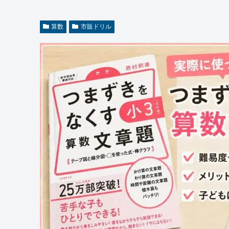
算数
市販ドリル