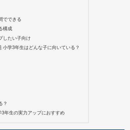
間でできる
る構成
プしたい子向け
 小学3年生はどんな子に向いている？
？
る？
学3年生の実力アップにおすすめ