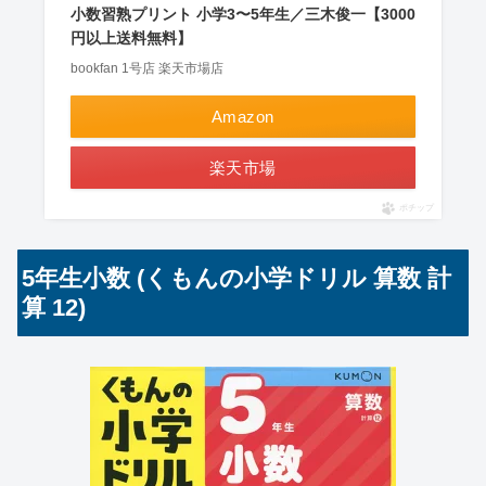
小数習熟プリント 小学3〜5年生／三木俊一【3000
円以上送料無料】
bookfan 1号店 楽天市場店
Amazon
楽天市場
ポチップ
5年生小数 (くもんの小学ドリル 算数 計
算 12)