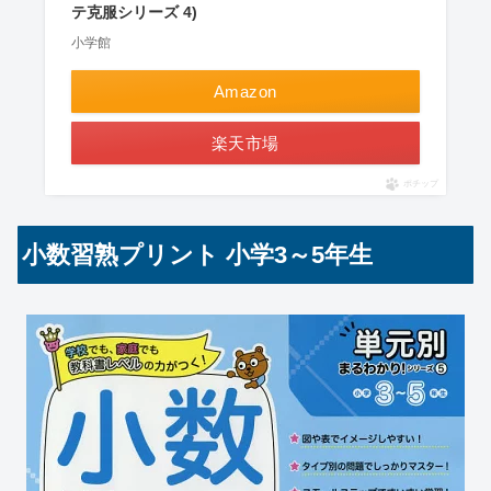
テ克服シリーズ 4)
小学館
Amazon
楽天市場
ポチップ
小数習熟プリント 小学3～5年生