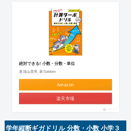
絶対できる! 小数・分数・単位
著:隂山英男, 著:Gakken
Amazon
楽天市場
ポチップ
学年縦断ギガドリル 分数・小数 小学３