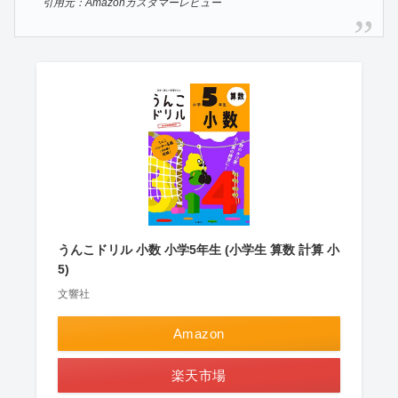
引用元：Amazonカスタマーレビュー
うんこドリル 小数 小学5年生 (小学生 算数 計算 小
5)
文響社
Amazon
楽天市場