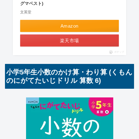
グマベスト)
文英堂
Amazon
楽天市場
ポチップ
小学5年生小数のかけ算・わり算 (くもん
のにがてたいじドリル 算数 6)