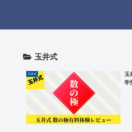
玉井式
玉
玉井式
学