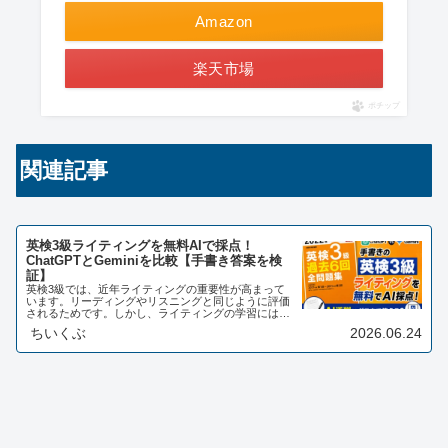
Amazon
楽天市場
ポチップ
関連記事
英検3級ライティングを無料AIで採点！
ChatGPTとGeminiを比較【手書き答案を検
証】
英検3級では、近年ライティングの重要性が高まって
います。リーディングやリスニングと同じように評価
されるためです。しかし、ライティングの学習にはい
くつかの課題があります。まず、自分で書いた英文が
ちいくぶ
2026.06.24
正しいのか判断するのが難しいこと。次に、添削し
て…