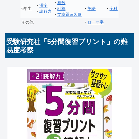
・
算数
・
漢字
6年生
・
計算
・
英語
・
全科
・
読解力
・
文章題＆図形
その他
・
ローマ字
受験研究社「5分間復習プリント」の難
易度考察