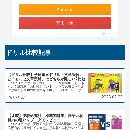
Amazon
楽天市場
ポチップ
ドリル比較記事
【ドリル比較】学研毎日ドリル「文章読解」
と「もっと文章読解」はどちらが難しい?比較
このブログでは、学研毎日ドリル「文章読解」と「も
っと文章読解」の比較しています。学研の毎日ドリル
では様々な種類の問題集を出版しています。中には似
ているドリルもちらほら見かけます。今回比較するの
ちいくぶ
2026.02.03
は学研の文章読解ともっと文章読解です。両方を実
際…
【比較】受験研究社「標準問題集」国語vs読
解力の違いをブログでレビュー
このブログでは、受験研究社の「標準問題集」国語と
読解力の比較をしています。各出版社は国語のドリル