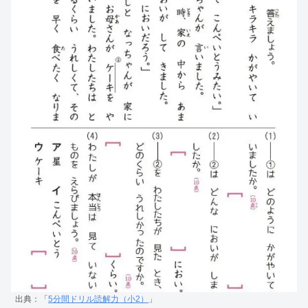
出典：「
5分間ドリル読解力（小2）
」