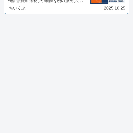
の他に読解力に特化した問題集を数多く販売していま
す。そのため、どちらを購入すればいいのか迷います
ちいくぶ
2025.10.25
よね。今回は受験研究社が出版している標準問題集の
国語と読解力を購入しましたので両者を比較してみま
した。