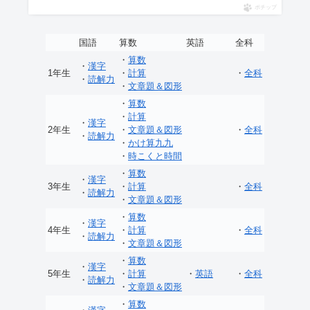
ポチップ
国語
算数
英語
全科
・
算数
・
漢字
1年生
・
計算
・
全科
・
読解力
・
文章題＆図形
・
算数
・
計算
・
漢字
2年生
・
文章題＆図形
・
全科
・
読解力
・
かけ算九九
・
時こくと時間
・
算数
・
漢字
3年生
・
計算
・
全科
・
読解力
・
文章題＆図形
・
算数
・
漢字
4年生
・
計算
・
全科
・
読解力
・
文章題＆図形
・
算数
・
漢字
5年生
・
計算
・
英語
・
全科
・
読解力
・
文章題＆図形
・
算数