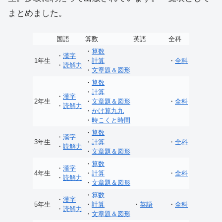
まとめました。
国語
算数
英語
全科
・
算数
・
漢字
1年生
・
計算
・
全科
・
読解力
・
文章題＆図形
・
算数
・
計算
・
漢字
2年生
・
文章題＆図形
・
全科
・
読解力
・
かけ算九九
・
時こくと時間
・
算数
・
漢字
3年生
・
計算
・
全科
・
読解力
・
文章題＆図形
・
算数
・
漢字
4年生
・
計算
・
全科
・
読解力
・
文章題＆図形
・
算数
・
漢字
5年生
・
計算
・
英語
・
全科
・
読解力
・
文章題＆図形