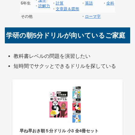
・
漢字
6年生
・
計算
・
英語
・
全科
・
読解力
・
文章題＆図形
その他
・
ローマ字
学研の朝5分ドリルが向いているご家庭
教科書レベルの問題を演習したい
短時間でサクッとできるドリルを探している
早ね早おき朝５分ドリル 小3 全4冊セット