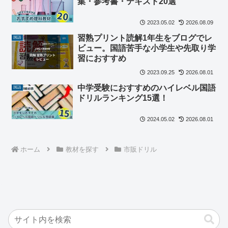
集・参考書・テキスト20選
2023.05.02
2026.08.09
習熟プリント読解1年生をブログでレ
国語
ビュー。国語苦手な小学生や先取り学
習におすすめ
2023.09.25
2026.08.01
中学受験におすすめのハイレベル国語
国語
ドリルランキング15選！
2024.05.02
2026.08.01
ホーム
教材を探す
市販ドリル