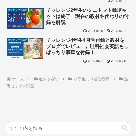
2026.01.03
チャレンジ2年生のミニトマト栽培キ
進研ゼミ小学講座
ットは終了！現在の教材や代わりの付
録を解説
2023.01.18
2026.07.05
チャレンジ4年生4月号付録と教材を
進研ゼミ小学講座
ブログでレビュー。理科社会英語もっ
ばっちり豪華な付録！
2025.04.25
2025.06.16
ホーム
教材を探す
小学生向け通信教育
進
研ゼミ小学講座