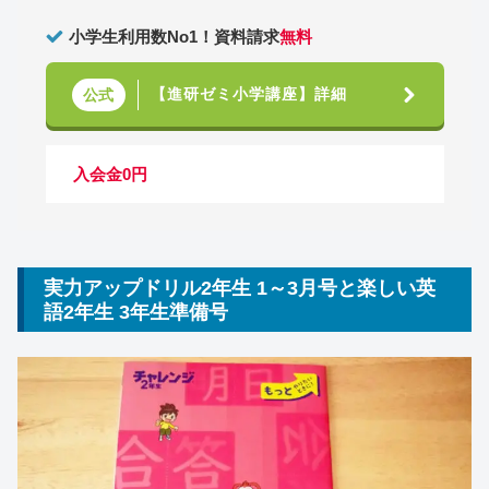
小学生利用数No1！資料請求
無料
【進研ゼミ小学講座】詳細
公式
入会金0円
実力アップドリル2年生 1～3月号と楽しい英
語2年生 3年生準備号