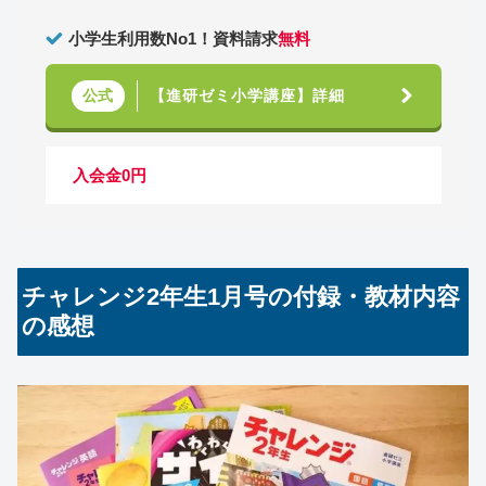
小学生利用数No1！資料請求
無料
【進研ゼミ小学講座】詳細
公式
入会金0円
チャレンジ2年生1月号の付録・教材内容
の感想