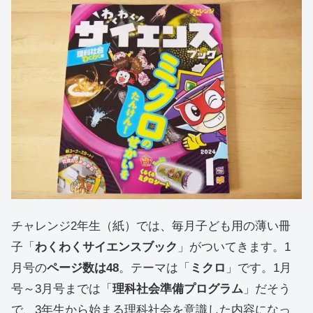
チャレンジ2年生（紙）では、毎月子ども用の薄い冊
子「
わくわくサイエンスブック
」がついてきます。1
月号の
ページ数は48
。テーマは「
ミクロ
」です。1月
号～3月号までは「
理科社会準備プログラム
」だそう
で、3年生から始まる理科社会を意識した内容になっ