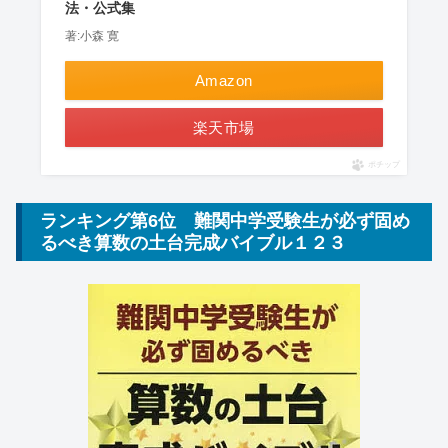
法・公式集
著:小森 寛
Amazon
楽天市場
ポチップ
ランキング第6位 難関中学受験生が必ず固め
るべき算数の土台完成バイブル１２３