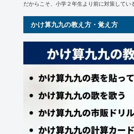
だからこそ、小学２年生より前に対策してい
かけ算九九の教え方・覚え方