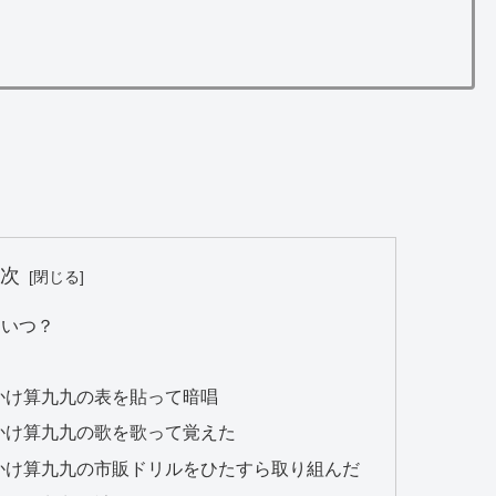
目次
はいつ？
かけ算九九の表を貼って暗唱
かけ算九九の歌を歌って覚えた
かけ算九九の市販ドリルをひたすら取り組んだ