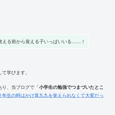
教える前から覚える子いっぱいいる……！
して学びます。
あり、当ブログで「
小学生の勉強でつまづいたとこ
２年生の時はかけ算九九を覚えられなくて大変だっ