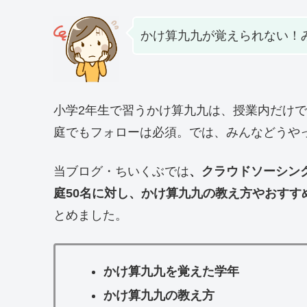
かけ算九九が覚えられない！
小学2年生で習うかけ算九九は、授業内だけ
庭でもフォローは必須。では、みんなどうや
当ブログ・ちいくぶでは
、クラウドソーシン
庭50名に対し、かけ算九九の教え方やおすす
とめました。
かけ算九九を覚えた学年
かけ算九九の教え方