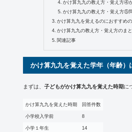
かけ算九九の教え方・覚え方④
かけ算九九の教え方・覚え方⑤
かけ算九九を覚えるのにおすすめ
かけ算九九の教え方・覚え方のま
関連記事
かけ算九九を覚えた学年（年齢）
まずは、
子どもがかけ算九九を覚えた時期
に
かけ算九九を覚えた時期
回答件数
小学校入学前
8
小学１年生
14