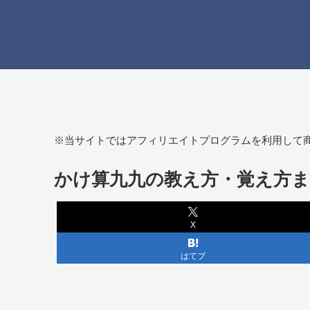
※当サイトではアフィリエイトプログラムを利用して
かけ算九九の教え方・覚え方ま
X
はてブ