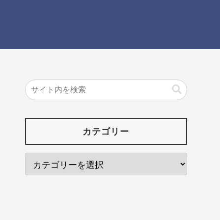
カテゴリー