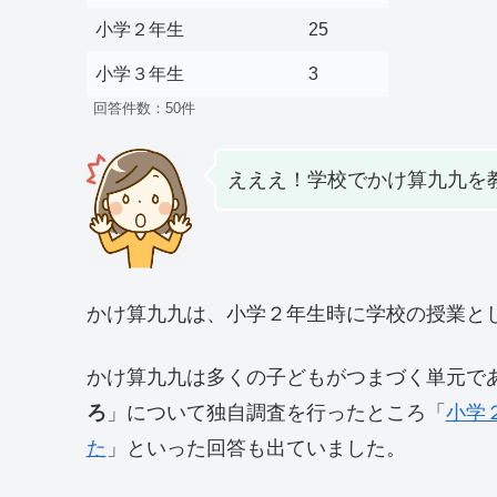
小学２年生
25
小学３年生
3
回答件数：50件
えええ！学校でかけ算九九を
かけ算九九は、小学２年生時に学校の授業と
かけ算九九は多くの子どもがつまづく単元で
ろ
」について独自調査を行ったところ「
小学
た
」といった回答も出ていました。