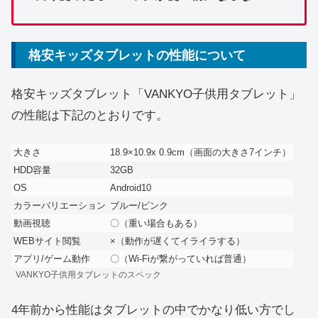
格安キッズタブレットの性能について
格安キッズタブレット「VANKYO子供用タブレット」
の性能は下記のとおりです。
大きさ
18.9×10.9x 0.9cm（画面の大きさ7インチ）
HDD容量
32GB
OS
Android10
カラーバリエーション
ブルー/ピンク
動画視聴
〇（重い場合もある）
WEBサイト閲覧
×（動作が遅くてイライラする）
アプリ/ゲーム動作
〇（Wi-Fiが繋がっていれば普通）
VANKYO子供用タブレットのスペック
4年前から性能はタブレットの中でかなり低い方でし