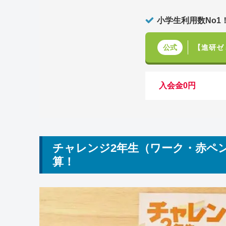
小学生利用数No1
【進研ゼ
公式
入会金0円
チャレンジ2年生（ワーク・赤ペ
算！