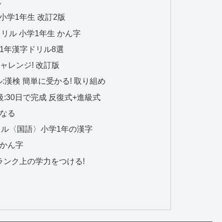
ん
小学1年生 改訂2版
リル 小学1年生 かん字
1年漢字ドリル8選
チャレンジ! 改訂版
ル:漢検 簡単に受かる! 取り組め
:30日で完成 反復式+進級式
くなる
ル〈国語〉小学1年の漢字
のかん字
ンランク上の学力をつける!