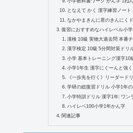
小学教科書ワーク かん字 1ね
となえて かく 漢字練習ノート 
なかやまきんに君のきんにくド
復習におすすめなハイレベル小学
漢検 10級 実物大過去問 本番
漢字検定 10級 5分間対策ドリ
小学 基本トレーニング漢字10級
小学1年生 漢字にぐーんと強
《一歩先を行く》リーダードリ
学研の総復習ドリル 小学1年
小学特訓ドリル 漢字1年: ワ
ハイレベ100小学1年かん字
関連記事