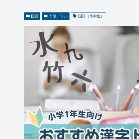
国語
市販ドリル
国語（小学生）