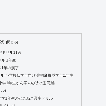
目次
ドリル11選
ル 1年生
学1年の漢字
ル 小学校低学年向け漢字編 推奨学年:1年生
小学1年生かん字 のび太の恐竜編
ル)
小学1年生のねこねこ漢字ドリル
習ドリル)