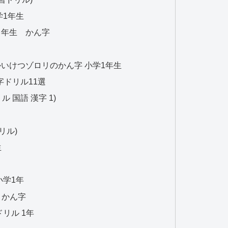
学1年生
１年生 かん字
いけつゾロリのかん字 小学1年生
ドリル11選
 国語 漢字 1)
リル)
生
小学1年
 かん字
リル 1年